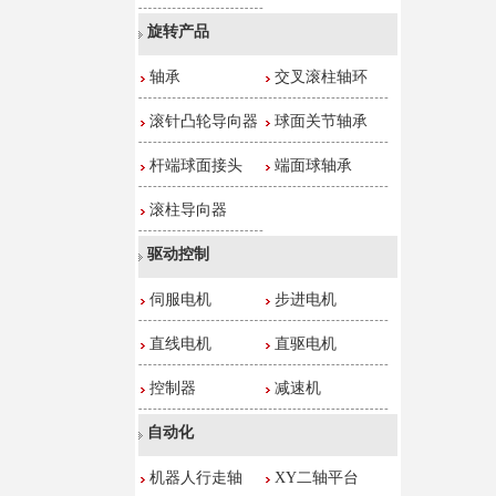
旋转产品
轴承
交叉滚柱轴环
滚针凸轮导向器
球面关节轴承
杆端球面接头
端面球轴承
滚柱导向器
驱动控制
伺服电机
步进电机
直线电机
直驱电机
控制器
减速机
自动化
机器人行走轴
XY二轴平台